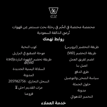
محمصة مختصة في الخُبر في رحلة بحث مستمر عن قهوات
تُرضي الذائقة السعودية
روابط تهمك
طريقة التحضير (ايروبرس)
كوب النخبة
طريقة التحضير (V60)
موجة الصقيع في البرازيل
انضم لفريق العمل
طريقة تحضير القهوة الباردة(iced
V60)🧊
اتصل بنا
السلالة اليمنية الجديدة
طرق الدفع
المدونة
سياسة الشحن والتوصيل
السجل التجاري : 2051162756
حلول الجملة
مرات القديم احلى ⏳
مدونة
فروعنا
التخمير اللاهوائي
خدمة العملاء