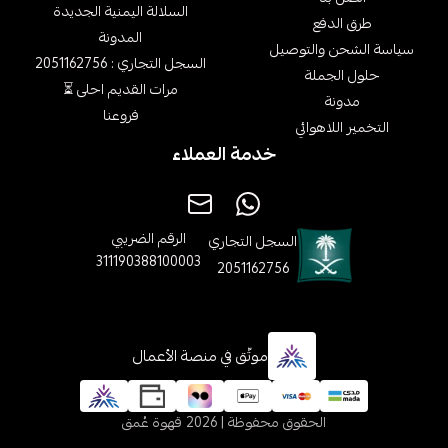
السلالة اليمنية الجديدة
طرق الدفع
المدونة
سياسة الشحن والتوصيل
السجل التجاري : 2051162756
حلول الجملة
مرات القديم احلى ⏳
مدونة
فروعنا
التخمير اللاهوائي
خدمة العملاء
الرقم الضريبي
السجل التجاري
311190388100003
2051162756
موثّق في منصة الأعمال
الحقوق محفوظة | 2026
قهوة عُمق