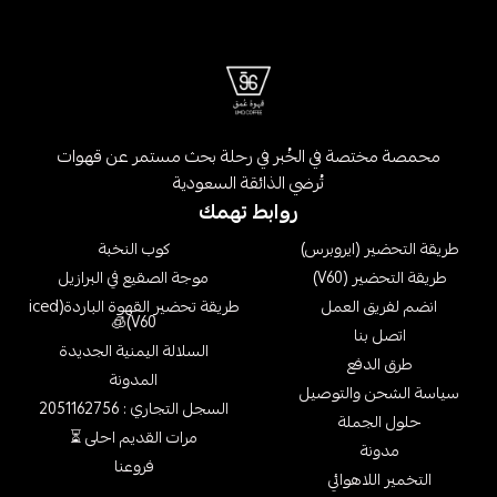
محمصة مختصة في الخُبر في رحلة بحث مستمر عن قهوات
تُرضي الذائقة السعودية
روابط تهمك
طريقة التحضير (ايروبرس)
كوب النخبة
طريقة التحضير (V60)
موجة الصقيع في البرازيل
انضم لفريق العمل
طريقة تحضير القهوة الباردة(iced
V60)🧊
اتصل بنا
السلالة اليمنية الجديدة
طرق الدفع
المدونة
سياسة الشحن والتوصيل
السجل التجاري : 2051162756
حلول الجملة
مرات القديم احلى ⏳
مدونة
فروعنا
التخمير اللاهوائي